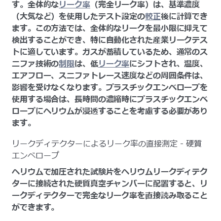
す。全体的な
リーク率
（完全リーク率）は、基準濃度
（大気など）を使用したテスト設定の
較正
後に計算でき
ます。この方法では、全体的なリークを最小限に抑えて
検出することができ、特に自動化された産業リークテス
トに適しています。ガスが蓄積しているため、通常のス
ニファ技術の
制限
は、低
リーク率
にシフトされ、温度、
エアフロー、スニファトレース速度などの周囲条件は、
影響を受けなくなります。プラスチックエンベロープを
使用する場合は、長時間の濃縮時にプラスチックエンベ
ロープにヘリウムが浸透することを考慮する必要があり
ます。
リークディテクターによるリーク率の直接測定 - 硬質
エンベロープ
ヘリウムで加圧された試験片をヘリウムリークディテク
ターに接続された硬質真空チャンバーに配置すると、リ
ークディテクターで完全なリーク率を直接読み取ること
ができます。