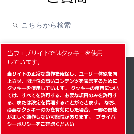
当ウェブサイトではクッキーを使用
しています。
クイックリンク
当サイトの正常な動作を確保し、ユーザー体験を向
上させ、関連性の高いコンテンツを表示するために
オンラインショップ
クッキーを使用しています。 クッキーの使用につい
排気計算ツール
ては、すべてを許可する、必要な項目のみを許可す
る、または設定を管理することができます。 なお、
サウンドアナライザー
必要なクッキーのみを有効にした場合、一部の機能
が正しく動作しない可能性があります。
プライバ
法律およびプライバシーに関する通知
シーポリシーをご確認ください
インプリント