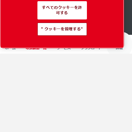
内部告発者の保護
すべてのクッキーを許
可する
アクセシビリティ
サプライヤー（供給業者）
" クッキーを管理する"
ホーム
取扱製品一覧
サービス
ダウンロード
詳細
お問い合わせ
地域のオフィス
求人情報
コンタクトフォーム