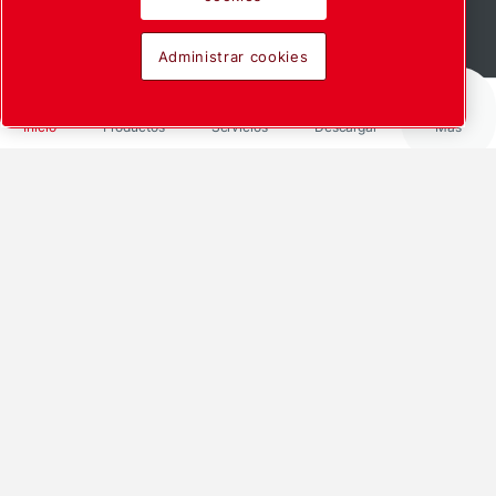
Scroll down to see more
Administrar cookies
Inicio
Productos
Servicios
Descargar
Más
We offer customized solutions for
your industry
Vacuum technology is an elementary component in
the production of several products.
State-of-the-art, innovative vacuum pumps,
components, standardized and fully customized
vacuum solutions and services from Leybold help
manufacture these products more precisely,
economically, innovatively and, last but not least,