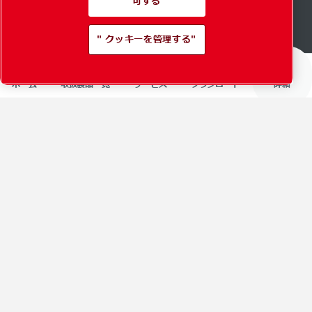
可する
" クッキーを管理する"
ホーム
取扱製品一覧
サービス
ダウンロード
詳細
Content Page Heading
Title
Content Page Heading Text
Content Page Heading
Title
Content Page Heading Text