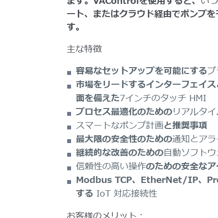
ます。VAControlを使用すると、
い
ート、またはクラウド経由でポンプを
す。
主な特徴
容易なセットアップを可能にする
プ
市場をリードするインターフェイス
面を備えた
7インチのタッチ HMI
プロセス最適化のための
リアルタイム
スマートなポンプ計画
と推奨事項
最大限の安全性のための
通知とアラ
継続的な改善のための
自動ソフトウ
信頼性の高い操作
のための安全なア
Modbus TCP、EtherNet/IP、P
する
IoT 対応接続性
お客様のメリット：