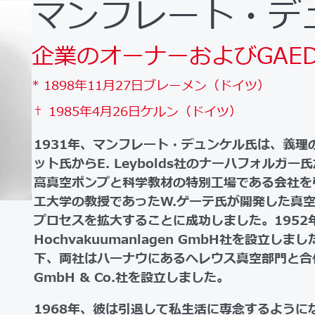
マンフレート・デ
企業のオーナーおよびGAEDE 
* 1898年11月27日ブレーメン（ドイツ）
† 1985年4月26日ケルン（ドイツ）
1931年、マンフレート・デュンケル氏は、義理
ット氏からE. Leybolds社のナーハフォルガ
高真空ポンプと科学教材の特別工場である会社を
エ大学の教授であったW.ゲーテ氏が開発した真
プロセスを拡大することに成功しました。1952年に
Hochvakuumanlagen GmbH社を設立し
下、両社はハーナウにあるヘレウス真空部門と合併し、L
GmbH & Co.社を設立しました。
1968年、彼は引退して私生活に専念するように