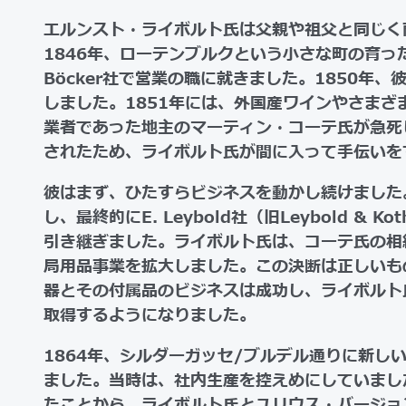
エルンスト・ライボルト氏は父親や祖父と同じく
1846年、ローテンブルクという小さな町の育っ
Böcker社で営業の職に就きました。1850年
しました。1851年には、外国産ワインやさまざ
業者であった地主のマーティン・コーテ氏が急死
されたため、ライボルト氏が間に入って手伝いを
彼はまず、ひたすらビジネスを動かし続けました
し、最終的にE. Leybold社（旧Leybold & 
引き継ぎました。ライボルト氏は、コーテ氏の相
局用品事業を拡大しました。この決断は正しいも
器とその付属品のビジネスは成功し、ライボルト
取得するようになりました。
1864年、シルダーガッセ/ブルデル通りに新し
ました。当時は、社内生産を控えめにしていました
たことから、ライボルト氏とユリウス・バージョ