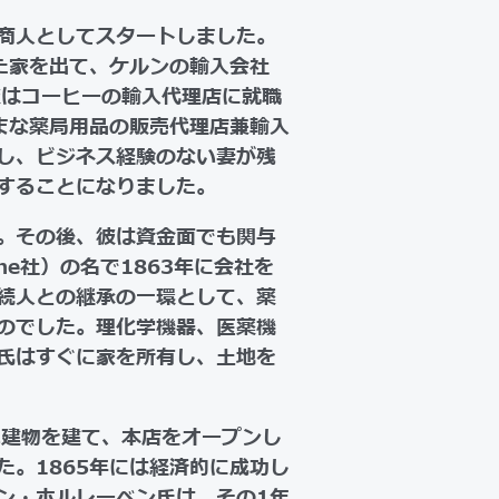
商人としてスタートしました。
た家を出て、ケルンの輸入会社
、彼はコーヒーの輸入代理店に就職
まな薬局用品の販売代理店兼輸入
し、ビジネス経験のない妻が残
することになりました。
。その後、彼は資金面でも関与
Kothe社）の名で1863年に会社を
続人との継承の一環として、薬
のでした。理化学機器、医薬機
氏はすぐに家を所有し、土地を
い建物を建て、本店をオープンし
。1865年には経済的に成功し
ン・ホルレーベン氏は、その1年