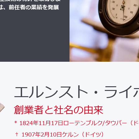
は、前任者の業績を発展
エルンスト・ライ
創業者と社名の由来
* 1824年11月17日ローテンブルク/タウバー（
† 1907年2月10日ケルン（ドイツ）