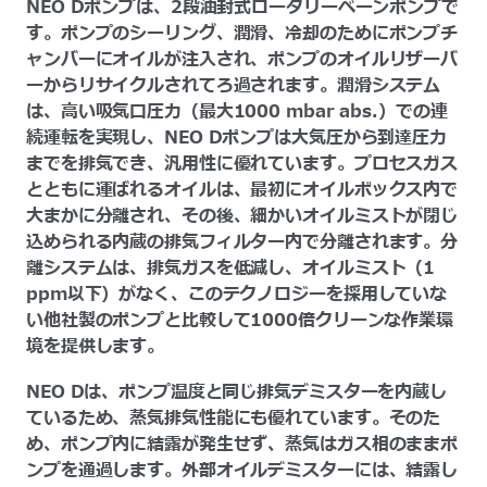
NEO Dポンプは、2段油封式ロータリーベーンポンプで
す。ポンプのシーリング、潤滑、冷却のためにポンプチ
ャンバーにオイルが注入され、ポンプのオイルリザーバ
ーからリサイクルされてろ過されます。潤滑システム
は、高い吸気口圧力（最大1000 mbar abs.）での連
続運転を実現し、NEO Dポンプは大気圧から到達圧力
までを排気でき、汎用性に優れています。プロセスガス
とともに運ばれるオイルは、最初にオイルボックス内で
大まかに分離され、その後、細かいオイルミストが閉じ
込められる内蔵の排気フィルター内で分離されます。分
離システムは、排気ガスを低減し、オイルミスト（1
ppm以下）がなく、このテクノロジーを採用していな
い他社製のポンプと比較して1000倍クリーンな作業環
境を提供します。
NEO Dは、ポンプ温度と同じ排気デミスターを内蔵し
ているため、蒸気排気性能にも優れています。そのた
め、ポンプ内に結露が発生せず、蒸気はガス相のままポ
ンプを通過します。外部オイルデミスターには、結露し