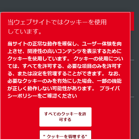
コンタクトフォーム
当ウェブサイトではクッキーを使用
しています。
当サイトの正常な動作を確保し、ユーザー体験を向
上させ、関連性の高いコンテンツを表示するために
クッキーを使用しています。 クッキーの使用につい
ては、すべてを許可する、必要な項目のみを許可す
る、または設定を管理することができます。 なお、
Japan / JA
必要なクッキーのみを有効にした場合、一部の機能
サイトマップ
" クッキーを管理する"
© 2026 著作権
が正しく動作しない可能性があります。
プライバ
シーポリシーをご確認ください
すべてのクッキーを許
可する
Pioneering products.
" クッキーを管理する"