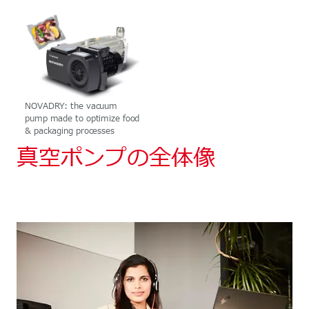
NOVADRY: the vacuum
pump made to optimize food
& packaging processes
真空ポンプの全体像