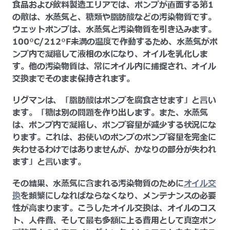
食品および飲料製造エリアでは、ポンプが直面する第1
の敵は、水蒸気と、糖類や脂肪酸などの汚染物質です。
ウェットポンプは、水蒸気と汚染物質を引き込みます。
100°C/212°F未満の温度で作動するため、水蒸気がポ
ンプ内で凝縮して液相の水になり、オイルを乳化しま
す。他の汚染物質は、常にオイル内に捕捉され、オイル
交換までそのまま保持されます。
リグマンは、「脂肪酸はポンプを腐食させます」と言い
ます。「糖は別の問題を作り出します。また、水蒸気
は、ポンプ内で凝縮し、ポンプ容量が減少する状況にな
ります。これは、お使いのポンプのポンプ容量を完全に
失わせるわけではありませんが、かなりの部分が失われ
ます」と言います。
その結果、水蒸気に含まれる汚染物質のために
オイル交
換
を頻繁にしなればならなくなり、メンテナンスの必要
性が高まります。こうしたオイル交換は、オイルのコス
ト、人件費、そして最も多額に上る費用として真空ポン