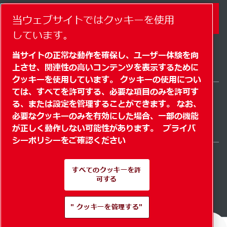
コンタクトフォーム
当ウェブサイトではクッキーを使用
しています。
当サイトの正常な動作を確保し、ユーザー体験を向
上させ、関連性の高いコンテンツを表示するために
クッキーを使用しています。 クッキーの使用につい
ては、すべてを許可する、必要な項目のみを許可す
る、または設定を管理することができます。 なお、
Japan / JA
必要なクッキーのみを有効にした場合、一部の機能
サイトマップ
" クッキーを管理する"
© 2026 著作権
が正しく動作しない可能性があります。
プライバ
シーポリシーをご確認ください
すべてのクッキーを許
可する
Pioneering products.
" クッキーを管理する"
Passionately applied.