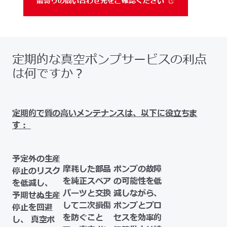
最寄りの問い合わせ先をご確認ください
定期的な真空ポンプサービスの利点
は何ですか？
定期的で質の高いメンテナンスは、以下に役立ちま
す：
予定外の生産
摩耗した部品
ポンプの故障
停止のリスク
を純正スペア
の可能性を低
を低減し、
パーツと交換
減しながら、
予期せぬ生産
して二次損傷
ポンプとプロ
停止を回避
を防ぐこと
セスを効率的
し、
真空ポ