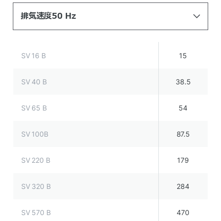
排気速度50 Hz
SV 16 B
15
SV 40 B
38.5
SV 65 B
54
SV 100B
87.5
SV 220 B
179
SV 320 B
284
SV 570 B
470