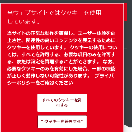
当ウェブサイトではクッキーを使用
コンタクトフォーム
しています。
当サイトの正常な動作を確保し、ユーザー体験を向
上させ、関連性の高いコンテンツを表示するために
クッキーを使用しています。 クッキーの使用につい
ては、すべてを許可する、必要な項目のみを許可す
る、または設定を管理することができます。 なお、
Japan / JA
必要なクッキーのみを有効にした場合、一部の機能
サイトマップ
" クッキーを管理する"
© 2026 著作権
が正しく動作しない可能性があります。
プライバ
シーポリシーをご確認ください
すべてのクッキーを許
可する
Pioneering products.
" クッキーを管理する"
Passionately applied.