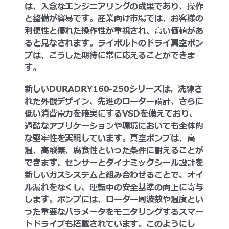
は、入念なエンジニアリングの成果であり、操作
と整備が容易です。産業向け市場では、お客様の
利便性と優れた操作性が重視され、高い価値があ
ると見なされます。ライボルトのドライ真空ポン
プは、こうした期待に常に応えることができま
す。
新しいDURADRY160-250シリーズは、洗練さ
れた外観デザイン、先進のローター設計、さらに
低い消費電力を確実にするVSDを備えており、
過酷なアプリケーションや環境においても全体的
な堅牢性を実現しています。真空ポンプは、高
温、高酸素、腐食性といった条件に耐えることが
できます。センサーとダイナミックシール設計を
新しいガスシステムと組み合わせることで、オイ
ル漏れをなくし、運転中の安全基準の向上に寄与
します。ポンプには、ローター周波数や温度とい
った重要なパラメータをモニタリングするスマー
トドライブも搭載されています。このようにし