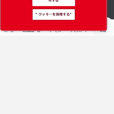
可する
" クッキーを管理する"
ホーム
取扱製品一覧
サービス
ダウンロード
詳細
Content Page Heading
Title
Content Page Heading Text
Content Page Heading
Title
Content Page Heading Text