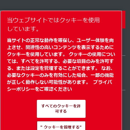
当ウェブサイトではクッキーを使用
コンタクトフォーム
しています。
当サイトの正常な動作を確保し、ユーザー体験を向
上させ、関連性の高いコンテンツを表示するために
クッキーを使用しています。 クッキーの使用につい
ては、すべてを許可する、必要な項目のみを許可す
る、または設定を管理することができます。 なお、
Japan / JA
必要なクッキーのみを有効にした場合、一部の機能
サイトマップ
" クッキーを管理する"
© 2026 著作権
が正しく動作しない可能性があります。
プライバ
シーポリシーをご確認ください
すべてのクッキーを許
可する
Pioneering products.
" クッキーを管理する"