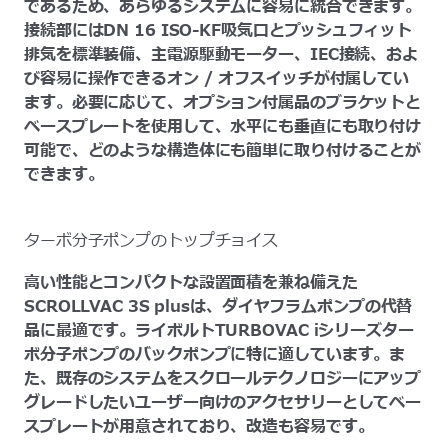
であるため、あらゆるシステムに容易に統合できます。
接続部にはDN 16 ISO-KF吸気口とプッシュフィット
排気を標準装備、主電源駆動モーター、IEC接続、およ
び容易に操作できるオン / オフスイッチが付属してい
ます。必要に応じて、オプション付属品のブラケットと
ベースプレートを使用して、水平にも垂直にも取り付け
可能で、どのような構造体にも簡単に取り付けることが
できます。
ターボ分子ポンプのトップチョイス
高い性能とコンパクトな設置面積を兼ね備えた
SCROLLVAC 3S plusは、ダイヤフラムポンプの代替
品に最適です。ライボルトTURBOVAC iシリーズター
ボ分子ポンプのバックポンプに特に適しています。ま
た、既存のシステムをスクロールテクノロジーにアップ
グレードしたいユーザー向けのアクセサリーとしてベー
スプレートが用意されており、改造も容易です。