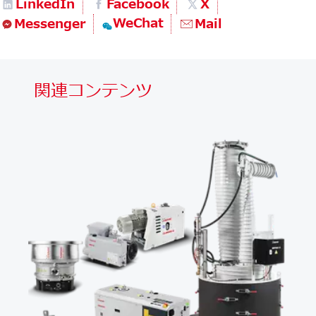
LinkedIn
Facebook
X
WeChat
Messenger
Mail
関連コンテンツ