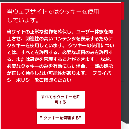
コンタクトフォーム
当ウェブサイトではクッキーを使用
しています。
当サイトの正常な動作を確保し、ユーザー体験を向
上させ、関連性の高いコンテンツを表示するために
クッキーを使用しています。 クッキーの使用につい
ては、すべてを許可する、必要な項目のみを許可す
る、または設定を管理することができます。 なお、
Japan / JA
必要なクッキーのみを有効にした場合、一部の機能
サイトマップ
" クッキーを管理する"
© 2026 著作権
が正しく動作しない可能性があります。
プライバ
シーポリシーをご確認ください
すべてのクッキーを許
可する
Pioneering products.
" クッキーを管理する"
Passionately applied.