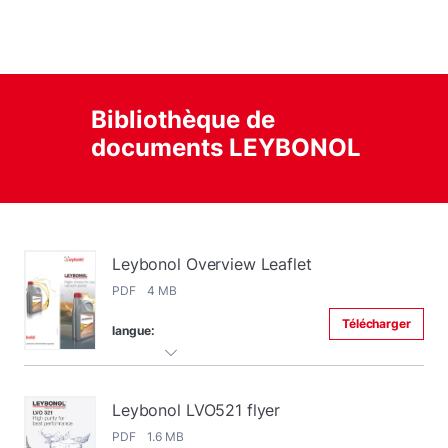
Bibliothèque de
documents LEYBONOL
Leybonol Overview Leaflet
PDF 4 MB
Télécharger
langue:
Leybonol LVO521 flyer
PDF 1.6 MB