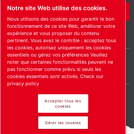
Notre site Web utilise des cookies.
CONTACT
Nous utilisons des cookies pour garantir le bon
fonctionnement de ce site Web, améliorer votre
expérience et vous proposer du contenu
pertinent. Vous avez le contrôle : acceptez tous
les cookies, autorisez uniquement les cookies
essentiels ou gérez vos préférences Veuillez
noter que certaines fonctionnalités peuvent ne
International / FR
pas fonctionner comme prévu si seuls les
Plan du site
Gérer les cookies
© 2026 Copyright.
cookies essentiels sont activés.
Check our
privacy policy
Accepter tous les
cookies
Pioneering products.
Gérer les cookies
Passionately applied.