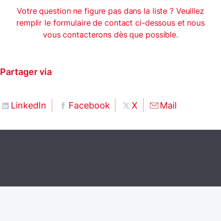
Votre question ne figure pas dans la liste ? Veuillez
remplir le formulaire de contact ci-dessous et nous
vous contacterons dès que possible.
Partager via
LinkedIn
Facebook
X
Mail
.