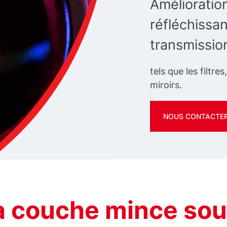
Améliorati
réfléchissa
transmissio
tels que les filtres
miroirs.
NOUS CONTACTE
 couche mince sou