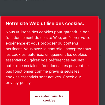
Notre site Web utilise des cookies.
CONTACT
Nous utilisons des cookies pour garantir le bon
fonctionnement de ce site Web, améliorer votre
expérience et vous proposer du contenu
pertinent. Vous avez le contrôle : acceptez tous
les cookies, autorisez uniquement les cookies
essentiels ou gérez vos préférences Veuillez
noter que certaines fonctionnalités peuvent ne
International / FR
pas fonctionner comme prévu si seuls les
Plan du site
Gérer les cookies
© 2026 Copyright.
cookies essentiels sont activés.
Check our
privacy policy
Accepter tous les
cookies