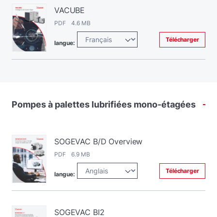
VACUBE
PDF 4.6 MB
Télécharger
langue:
Pompes
à
palettes
lubrifiées
mono-étagées
SOGEVAC B/D Overview
PDF 6.9 MB
Télécharger
langue:
SOGEVAC BI2