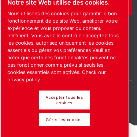
Notre site Web utilise des cookies.
CONTACT
Nous utilisons des cookies pour garantir le bon
fonctionnement de ce site Web, améliorer votre
expérience et vous proposer du contenu
pertinent. Vous avez le contrôle : acceptez tous
les cookies, autorisez uniquement les cookies
essentiels ou gérez vos préférences Veuillez
noter que certaines fonctionnalités peuvent ne
International / FR
pas fonctionner comme prévu si seuls les
Plan du site
Gérer les cookies
© 2026 Copyright.
cookies essentiels sont activés.
Check our
privacy policy
Accepter tous les
cookies
Pioneering products.
Gérer les cookies
Passionately applied.