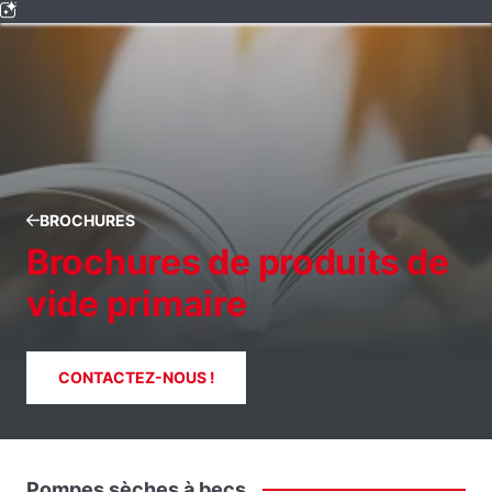
BROCHURES
Brochures de produits de
vide primaire
CONTACTEZ-NOUS !
Pompes
sèches
à
becs