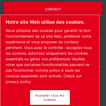
CONTACT
Notre site Web utilise des cookies.
Nous utilisons des cookies pour garantir le bon
fonctionnement de ce site Web, améliorer votre
expérience et vous proposer du contenu
pertinent. Vous avez le contrôle : acceptez tous
International / FR
les cookies, autorisez uniquement les cookies
Plan du site
Gérer les cookies
© 2026 Copyright.
essentiels ou gérez vos préférences Veuillez
noter que certaines fonctionnalités peuvent ne
pas fonctionner comme prévu si seuls les
cookies essentiels sont activés.
Check our
privacy policy
Pioneering products.
Accepter tous les
cookies
Passionately applied.