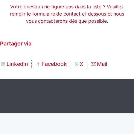
Votre question ne figure pas dans la liste ? Veuillez
remplir le formulaire de contact ci-dessous et nous
vous contacterons dès que possible.
Partager via
LinkedIn
Facebook
X
Mail
.