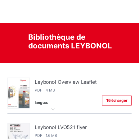
Bibliothèque de
documents LEYBONOL
Leybonol Overview Leaflet
PDF 4 MB
Télécharger
langue:
Leybonol LVO521 flyer
PDF 1.6 MB