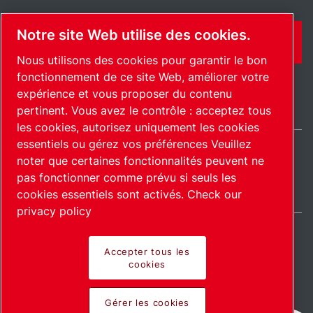
Notre site Web utilise des cookies.
CONTACT
Nous utilisons des cookies pour garantir le bon
fonctionnement de ce site Web, améliorer votre
expérience et vous proposer du contenu
pertinent. Vous avez le contrôle : acceptez tous
les cookies, autorisez uniquement les cookies
essentiels ou gérez vos préférences Veuillez
noter que certaines fonctionnalités peuvent ne
International / FR
pas fonctionner comme prévu si seuls les
Plan du site
Gérer les cookies
© 2026 Copyright.
cookies essentiels sont activés.
Check our
privacy policy
Accepter tous les
cookies
Pioneering products.
Gérer les cookies