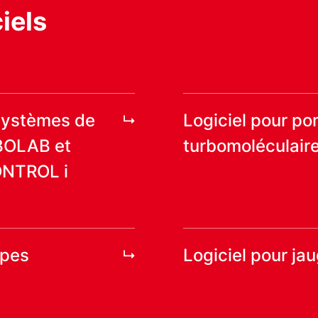
iels
 systèmes de
Logiciel pour p
BOLAB et
turbomoléculair
ONTROL i
mpes
Logiciel pour ja