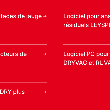
erfaces de jauge
Logiciel pour an
résiduels LEYS
ecteurs de
Logiciel PC pou
DRYVAC et RUV
ODRY plus