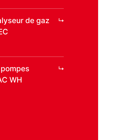
alyseur de gaz
PEC
r pompes
AC WH