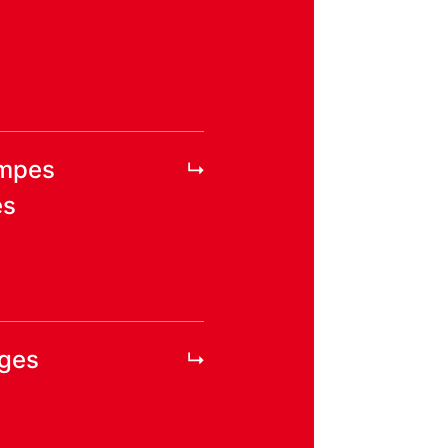
ompes
es
uges