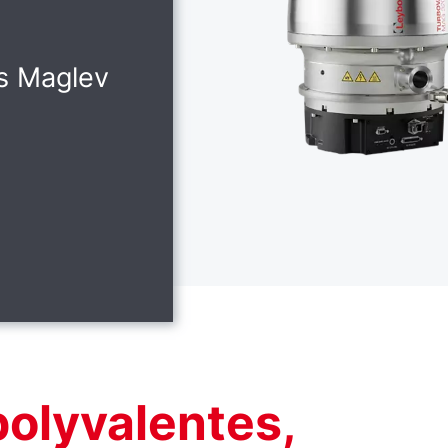
s Maglev
olyvalentes,