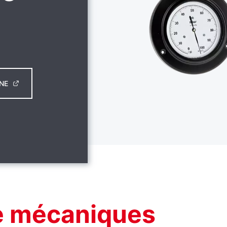
NE
e mécaniques