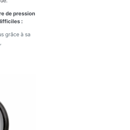
que.
re de pression
fficiles :
us grâce à sa
,