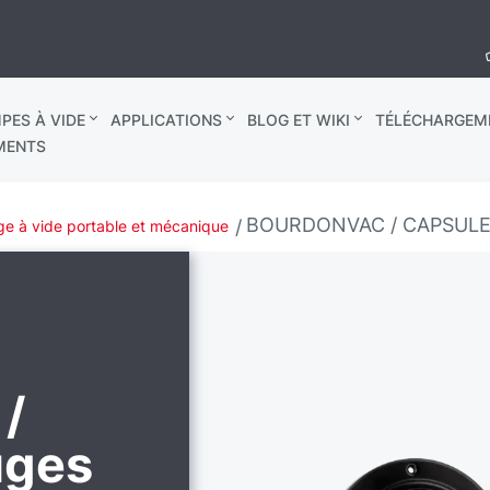
PES À VIDE
APPLICATIONS
BLOG ET WIKI
TÉLÉCHARGEM
MENTS
BOURDONVAC / CAPSULE -
e à vide portable et mécanique
/
uges