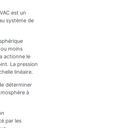
NVAC est un
 au système de
osphérique
s ou moins
a actionne le
oint. La pression
elle linéaire.
e déterminer
atmosphère à
on
té par les