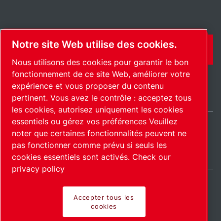
Notre site Web utilise des cookies.
CONTACT
Nous utilisons des cookies pour garantir le bon
fonctionnement de ce site Web, améliorer votre
expérience et vous proposer du contenu
pertinent. Vous avez le contrôle : acceptez tous
les cookies, autorisez uniquement les cookies
essentiels ou gérez vos préférences Veuillez
noter que certaines fonctionnalités peuvent ne
International / FR
pas fonctionner comme prévu si seuls les
Plan du site
Gérer les cookies
© 2026 Copyright.
cookies essentiels sont activés.
Check our
privacy policy
Accepter tous les
cookies