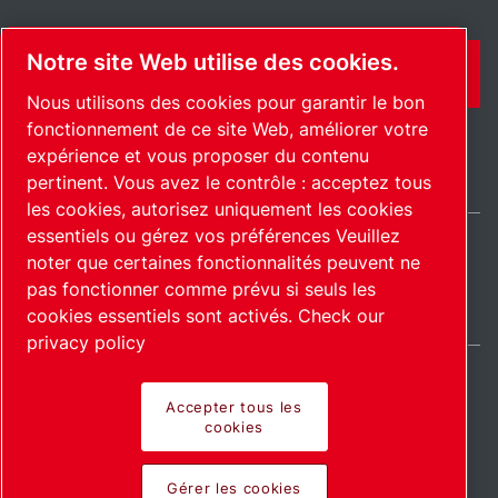
Notre site Web utilise des cookies.
CONTACT
Nous utilisons des cookies pour garantir le bon
fonctionnement de ce site Web, améliorer votre
expérience et vous proposer du contenu
pertinent. Vous avez le contrôle : acceptez tous
les cookies, autorisez uniquement les cookies
essentiels ou gérez vos préférences Veuillez
noter que certaines fonctionnalités peuvent ne
International / FR
pas fonctionner comme prévu si seuls les
Plan du site
Gérer les cookies
© 2026 Copyright.
cookies essentiels sont activés.
Check our
privacy policy
Accepter tous les
cookies
Pioneering products.
Gérer les cookies