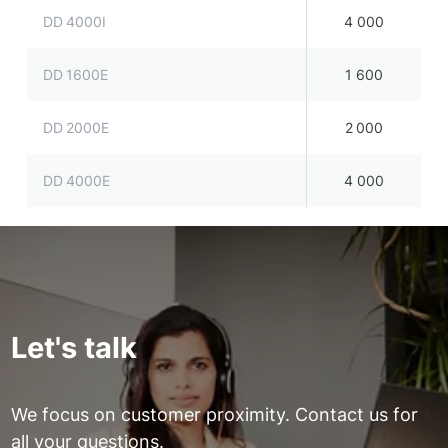
DD 4000I
4 000
DD 1600E
1 600
DD 2000E
2 000
DD 4000E
4 000
Let's talk
We focus on customer proximity. Contact us for
all your questions.