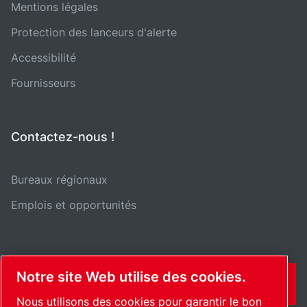
Mentions légales
Protection des lanceurs d'alerte
Accessibilité
Fournisseurs
Contactez-nous !
Bureaux régionaux
Emplois et opportunités
Notre site Web utilise des cookies.
CONTACT
Nous utilisons des cookies pour garantir le bon