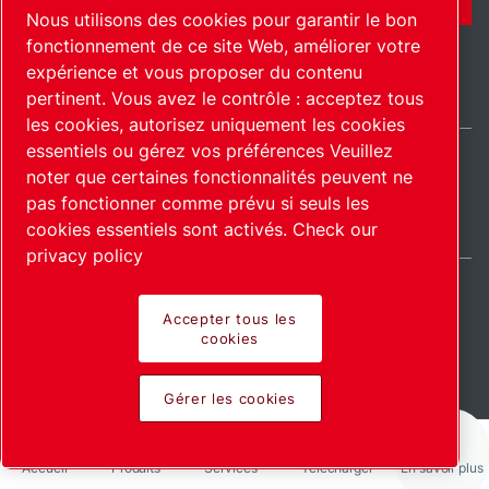
Nous utilisons des cookies pour garantir le bon
fonctionnement de ce site Web, améliorer votre
expérience et vous proposer du contenu
pertinent. Vous avez le contrôle : acceptez tous
les cookies, autorisez uniquement les cookies
essentiels ou gérez vos préférences Veuillez
noter que certaines fonctionnalités peuvent ne
International / FR
pas fonctionner comme prévu si seuls les
Plan du site
Gérer les cookies
© 2026 Copyright.
cookies essentiels sont activés.
Check our
privacy policy
Accepter tous les
cookies
Pioneering products.
Gérer les cookies
Passionately applied.
Accueil
Produits
Services
Télécharger
En savoir plus