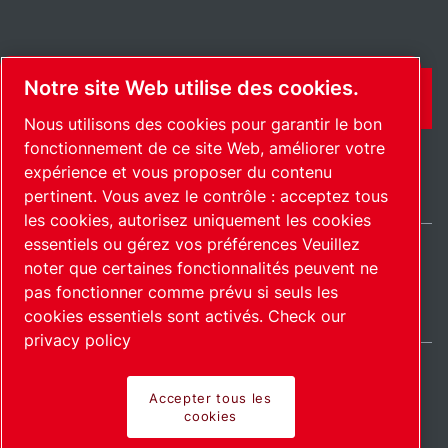
Notre site Web utilise des cookies.
CONTACT
Nous utilisons des cookies pour garantir le bon
fonctionnement de ce site Web, améliorer votre
expérience et vous proposer du contenu
pertinent. Vous avez le contrôle : acceptez tous
les cookies, autorisez uniquement les cookies
essentiels ou gérez vos préférences Veuillez
noter que certaines fonctionnalités peuvent ne
International / FR
pas fonctionner comme prévu si seuls les
Plan du site
Gérer les cookies
© 2026 Copyright.
cookies essentiels sont activés.
Check our
privacy policy
Accepter tous les
cookies