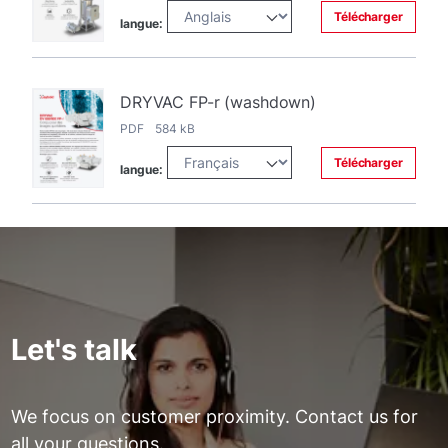
Télécharger
langue:
DRYVAC FP-r (washdown)
PDF 584 kB
Télécharger
langue:
Let's talk
We focus on customer proximity. Contact us for
all your questions.