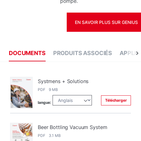
pompe.
EN SAVOIR PLUS SUR GENIUS
DOCUMENTS
PRODUITS ASSOCIÉS
APPLIC
Systmens + Solutions
PDF 9 MB
Télécharger
langue:
Beer Bottling Vacuum System
PDF 3.1 MB