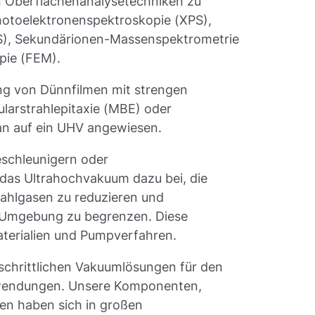
n Oberflächenanalysetechniken zu
hotoelektronenspektroskopie (XPS),
S), Sekundärionen-Massenspektrometrie
pie (FEM).
ung von Dünnfilmen mit strengen
ularstrahlepitaxie (MBE) oder
an auf ein UHV angewiesen.
beschleunigern oder
 das Ultrahochvakuum dazu bei, die
ahlgasen zu reduzieren und
r Umgebung zu begrenzen. Diese
terialien und Pumpverfahren.
rtschrittlichen Vakuumlösungen für den
nwendungen. Unsere Komponenten,
en haben sich in großen