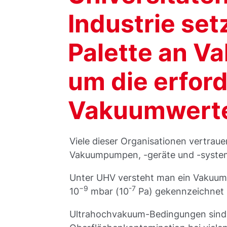
Industrie set
Palette an V
um die erfor
Vakuumwerte 
Viele dieser Organisationen vertrau
Vakuumpumpen, -geräte und -syste
Unter UHV versteht man ein Vakuum,
−9
-7
10
mbar (10
Pa) gekennzeichnet i
Ultrahochvakuum-Bedingungen sind e