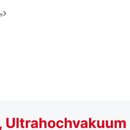
n
 Ultrahochvakuum