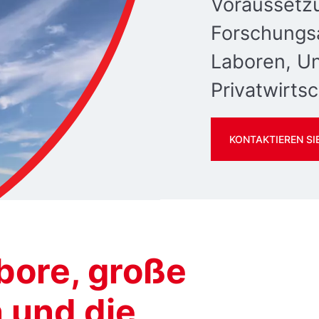
Voraussetz
Forschungsa
Laboren, Un
Privatwirtsc
KONTAKTIEREN SI
bore, große
 und die