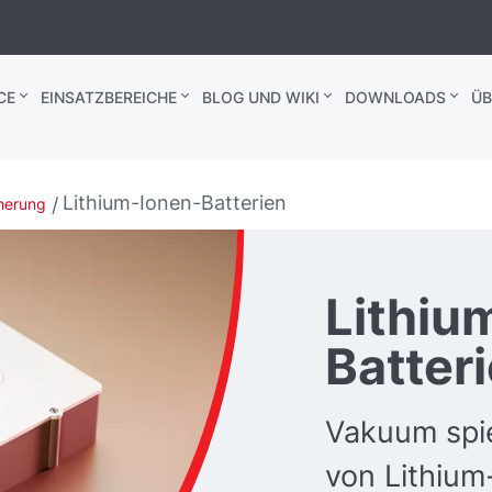
CE
EINSATZBEREICHE
BLOG UND WIKI
DOWNLOADS
ÜB
Lithium-Ionen-Batterien
herung
Lithiu
Batter
Vakuum spie
von Lithium