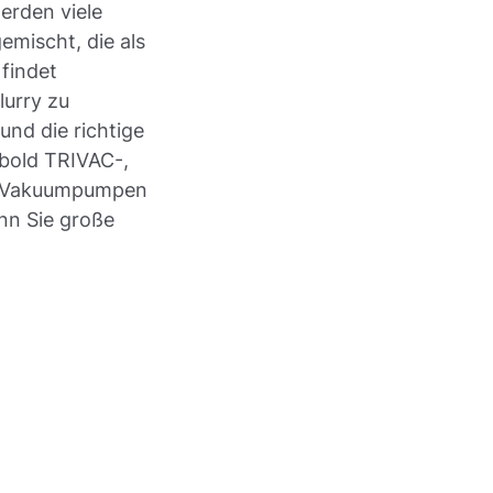
erden viele
emischt, die als
 findet
lurry zu
nd die richtige
ybold TRIVAC-,
-Vakuumpumpen
nn Sie große