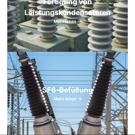
Fertigung von
Leistungskondensatoren
Mehr lesen
SF6-Befüllung
Mehr lesen