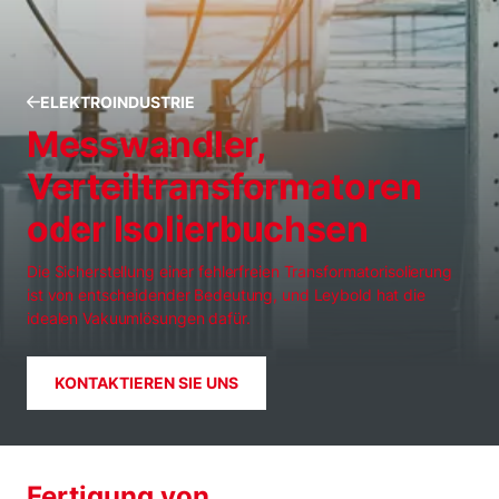
ELEKTROINDUSTRIE
Messwandler,
Verteiltransformatoren
oder Isolierbuchsen
Die Sicherstellung einer fehlerfreien Transformatorisolierung
ist von entscheidender Bedeutung, und Leybold hat die
idealen Vakuumlösungen dafür.
KONTAKTIEREN SIE UNS
Fertigung von