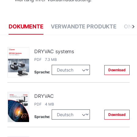
DOKUMENTE
VERWANDTE PRODUKTE
ONL
DRYVAC systems
PDF 7.3 MB
Download
Sprache:
DRYVAC
PDF 4 MB
Download
Sprache: