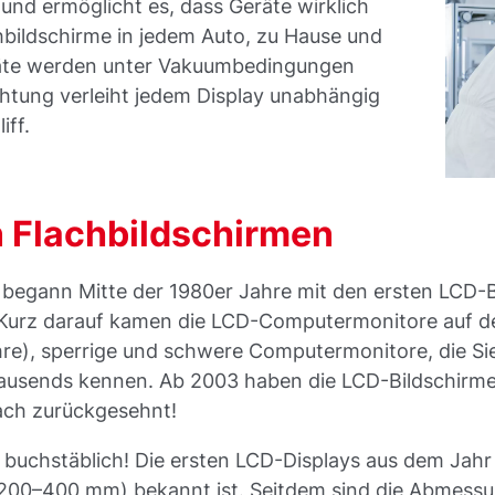
und ermöglicht es, dass Geräte wirklich
hbildschirme in jedem Auto, zu Hause und
Geräte werden unter Vakuumbedingungen
chtung verleiht jedem Display unabhängig
iff.
n Flachbildschirmen
 begann Mitte der 1980er Jahre mit den ersten LCD-
s. Kurz darauf kamen die LCD-Computermonitore auf d
re), sperrige und schwere Computermonitore, die Si
rtausends kennen. Ab 2003 haben die LCD-Bildschirm
nach zurückgesehnt!
 buchstäblich! Die ersten LCD-Displays aus dem Jahr
 200–400 mm) bekannt ist. Seitdem sind die Abmessu