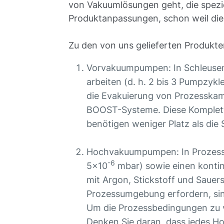
von Vakuumlösungen geht, die spezie
Produktanpassungen, schon weil die P
Zu den von uns gelieferten Produk
Vorvakuumpumpen: In Schleusen
arbeiten (d. h. 2 bis 3 Pumpzyk
die Evakuierung von Prozesskamm
BOOST-Systeme. Diese Komplettl
benötigen weniger Platz als die
Hochvakuumpumpen: In Prozessk
-6
5x10
mbar) sowie einen kontin
mit Argon, Stickstoff und Sauerst
Prozessumgebung erfordern, s
Um die Prozessbedingungen zu 
Denken Sie daran, dass jedes Ho