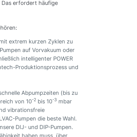
 Das erfordert häufige
ehören:
it extrem kurzen Zyklen zu
lle Pumpen auf Vorvakuum oder
ließlich intelligenter POWER
ghtech-Produktionsprozess und
chnelle Abpumpzeiten (bis zu
-2
-3
reich von 10
bis 10
mbar
nd vibrationsfreie
LVAC-Pumpen die beste Wahl.
unsere DIJ- und DIP-Pumpen.
Fähigkeit haben muss, über