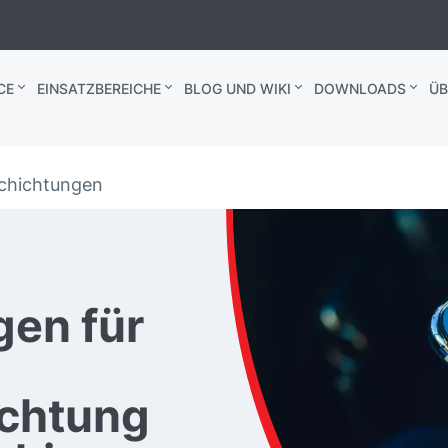
CE
EINSATZBEREICHE
BLOG UND WIKI
DOWNLOADS
ÜB
schichtungen
en für
ichtung