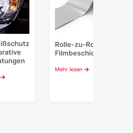
eißschutz
Rolle-zu-Rolle-
rative
Filmbeschichtung
htungen
Mehr lesen