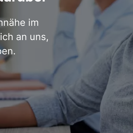
nnähe im
ich an uns,
ben.