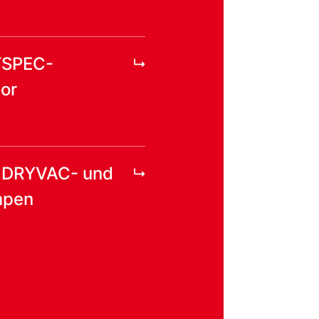
YSPEC-
or
r DRYVAC- und
pen