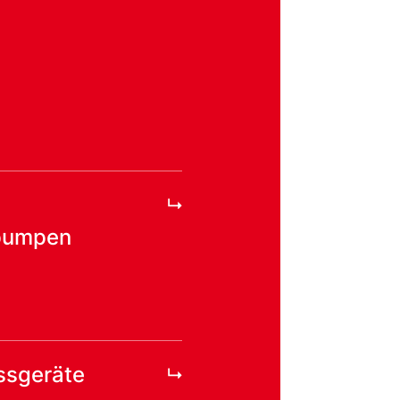
pumpen
ssgeräte