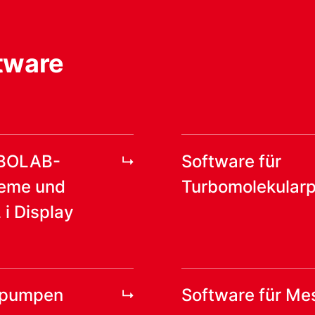
tware
RBOLAB-
Software für
eme und
Turbomolekular
 Display
yopumpen
Software für Me