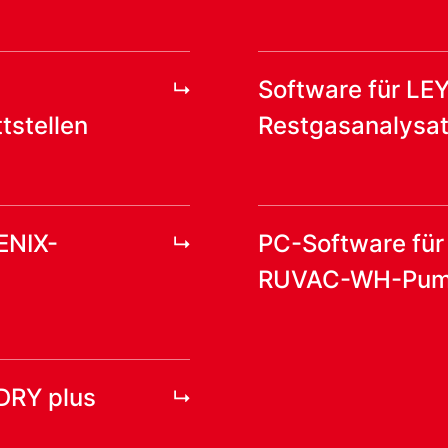
Software für LE
tstellen
Restgasanalysat
ENIX-
PC-Software fü
RUVAC-WH-Pum
DRY plus