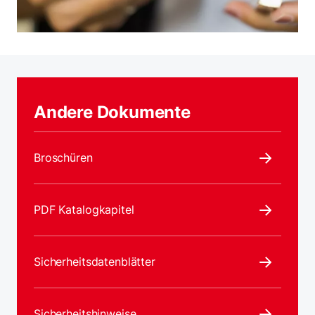
Andere Dokumente
Broschüren
PDF Katalogkapitel
Sicherheitsdatenblätter
Sicherheitshinweise