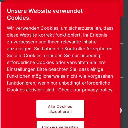
KONTAKTFORMULAR
Unsere Website verwendet
Cookies.
Wir verwenden Cookies, um sicherzustellen, dass
diese Website korrekt funktioniert, Ihr Erlebnis
zu verbessern und Ihnen relevante Inhalte
anzuzeigen. Sie haben die Kontrolle: Akzeptieren
Sie alle Cookies, erlauben Sie nur unbedingt
Switzerland / DE
erforderliche Cookies oder verwalten Sie Ihre
Sitemap
Cookies verwalten
© 2026 Copyright.
Einstellungen Bitte beachten Sie, dass einige
Funktionen möglicherweise nicht wie vorgesehen
funktionieren, wenn nur unbedingt erforderliche
Cookies aktiviert sind.
Check our privacy policy
Fortschrittliche Produkte
Alle Cookies
akzeptieren
mit Leidenschaft
Cookies verwalten