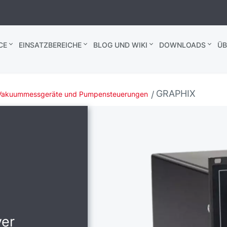
CE
EINSATZBEREICHE
BLOG UND WIKI
DOWNLOADS
ÜB
GRAPHIX
Vakuummessgeräte und Pumpensteuerungen
ver