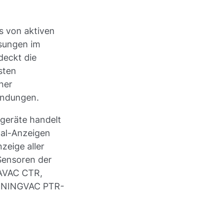
s von aktiven
sungen im
deckt die
sten
her
endungen.
sgeräte handelt
nal-Anzeigen
zeige aller
 Sensoren der
AVAC CTR,
PENNINGVAC PTR-