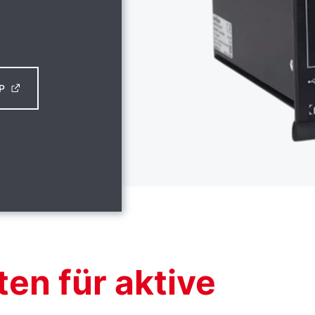
P
en für aktive