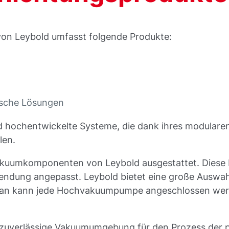
on Leybold umfasst folgende Produkte:
ische Lösungen
hochentwickelte Systeme, die dank ihres modularen
len.
akuumkomponenten von Leybold ausgestattet. Diese
ndung angepasst. Leybold bietet eine große Auswah
aran kann jede Hochvakuumpumpe angeschlossen werd
 zuverlässige Vakuumumgebung für den Prozess der p