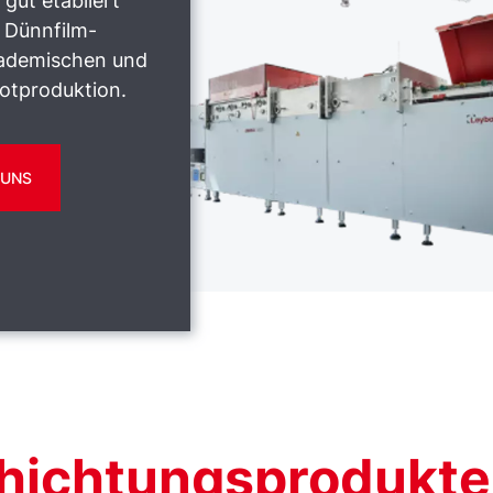
gut etabliert
 Dünnfilm-
ademischen und
lotproduktion.
 UNS
ichtungsprodukte