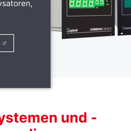
ysatoren,
P
ystemen und -