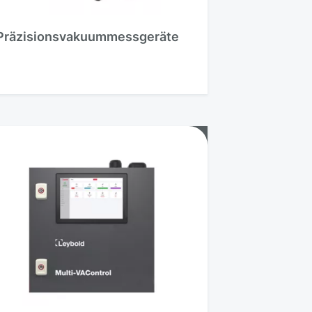
Präzisionsvakuummessgeräte