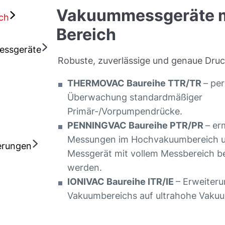
Vakuummessgeräte m
ch
Bereich
essgeräte
Robuste, zuverlässige und genaue Dr
THERMOVAC Baureihe TTR/TR
– per
Überwachung standardmäßiger
Primär-/Vorpumpendrücke.
PENNINGVAC Baureihe PTR/PR
– er
Messungen im Hochvakuumbereich u
erungen
Messgerät mit vollem Messbereich b
werden.
IONIVAC Baureihe ITR/IE
– Erweiter
Vakuumbereichs auf ultrahohe Vaku