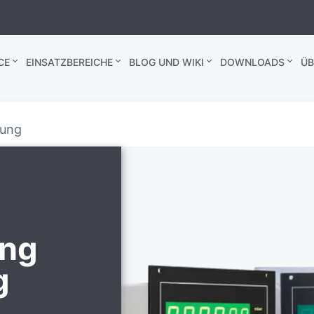
CE
EINSATZBEREICHE
BLOG UND WIKI
DOWNLOADS
ÜB
rung
ng
g