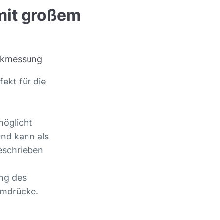
it großem
uckmessung
fekt für die
möglicht
nd kann als
eschrieben
ung des
umdrücke.