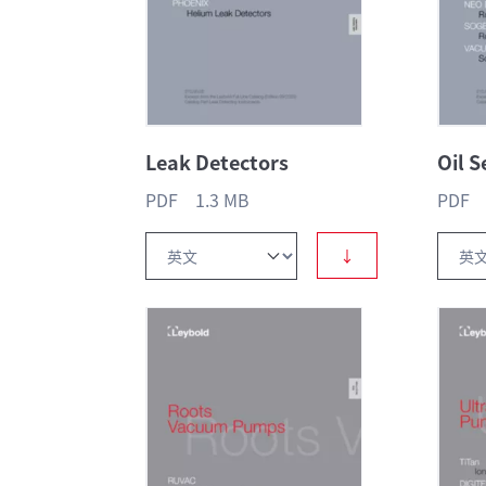
Leak Detectors
Oil 
PDF 1.3 MB
PDF 
↓