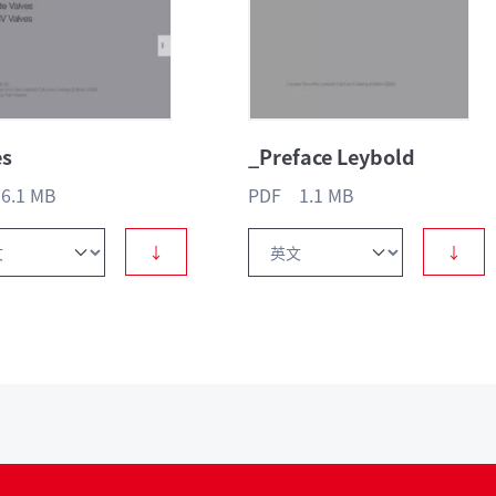
es
_Preface Leybold
6.1 MB
PDF 1.1 MB
↓
↓