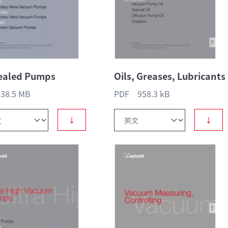
Sealed Pumps
Oils, Greases, Lubricants
38.5 MB
PDF 958.3 kB
↓
↓