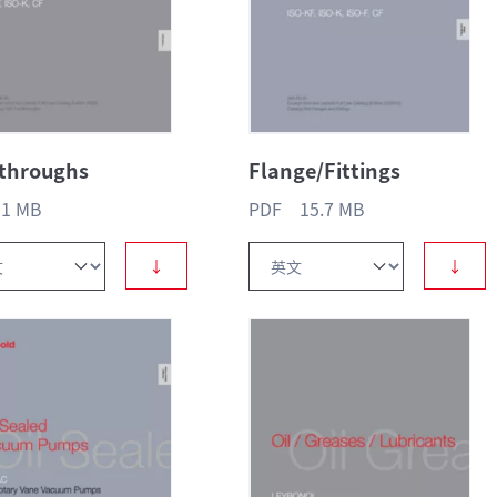
throughs
Flange/Fittings
1 MB
PDF 15.7 MB
↓
↓