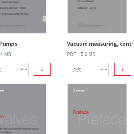
 Pumps
Vacuum measu
4 MB
PDF 5.9 MB
↓
↓