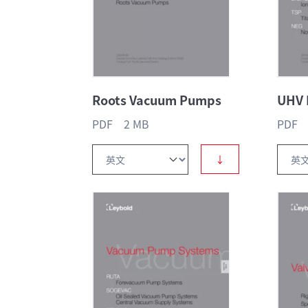
Roots Vacuum Pumps
UHV
PDF 2 MB
PDF 
↓