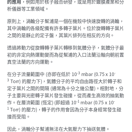
的應用
，例如用於核子融合研發，或是用於鍍膜產業和分
析儀器等工業領域。
原則上，渦輪分子幫浦是一個在機殼中快速旋轉的渦輪，
其中渦輪的各級配備有許多轉子葉片。位於旋轉轉子葉片
之間的是靜止的定子盤，其葉片排列在相反的方向。
透過將動力從旋轉轉子葉片轉移到氣體分子，氣體分子最
初的非定向熱運動變而為從幫浦的入口法蘭沿軸向朝前置
真空法蘭的方向運動。
-3
-
在分子流量範圍中 (亦即在低於 10
mbar (0.75 x 10
3
Torr) 的壓力下)，氣體分子的平均自由路徑大於轉子和
定子葉片之間的間隔 (通常為十分之幾公釐)。相對地，分
子主要與光密轉子葉片發生碰撞，從而產生高效的抽氣動
-1
-
作。在層流範圍 (恆定) (即超過 10
mbar (0.75 x 10
1
Torr) 的壓力)，轉子的作用會因為分子本身經常發生碰
撞而受阻。
因此，渦輪分子幫浦無法在大氣壓力下抽送氣體。