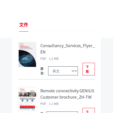
文件
Consultancy_Services_Flyer_
EN
PDF 1.2 MB
下
語
載
言:
Remote connectivity GENIUS
Customer brochure_ZH-TW
PDF 1.1 MB
下