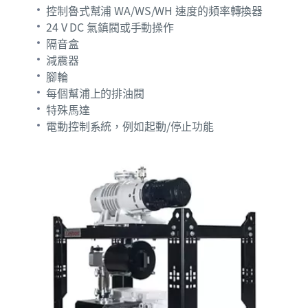
控制魯式幫浦 WA/WS/WH 速度的頻率轉換器
24 V DC 氣鎮閥或手動操作
隔音盒
減震器
腳輪
每個幫浦上的排油閥
特殊馬達
電動控制系統，例如起動/停止功能