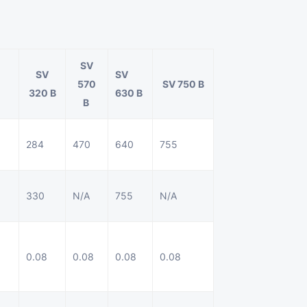
SV
SV
SV
570
SV 750 B
320 B
630 B
B
284
470
640
755
330
N/A
755
N/A
0.08
0.08
0.08
0.08