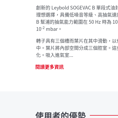
創新的 Leybold SOGEVAC B 
理想選擇，具備低噪音等級、高抽氣速度
B 幫浦的抽氣能力範圍在 50 Hz 時為 10 
-2
10
mbar。
轉子具有三個槽而葉片在其中滑動，以偏
中。葉片將內部空間分成三個腔室。這
化。吸入進氣室...
閱讀更多資訊
使用者的優勢