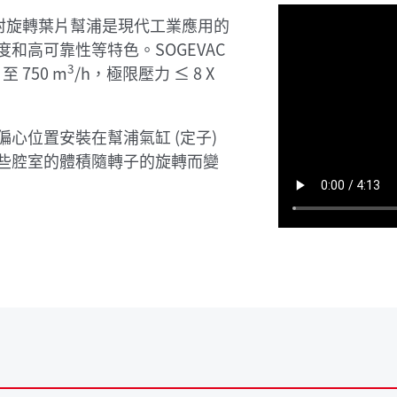
單段式油封旋轉葉片幫浦是現代工業應用的
和高可靠性等特色。SOGEVAC
3
至 750 m
/h，極限壓力 ≤ 8 X
心位置安裝在幫浦氣缸 (定子)
些腔室的體積隨轉子的旋轉而變