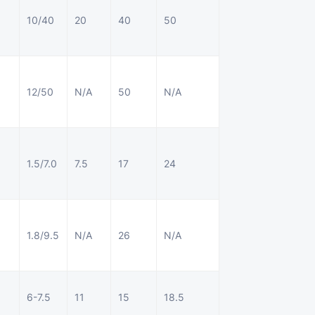
10/40
20
40
50
12/50
N/A
50
N/A
1.5/7.0
7.5
17
24
1.8/9.5
N/A
26
N/A
6-7.5
11
15
18.5