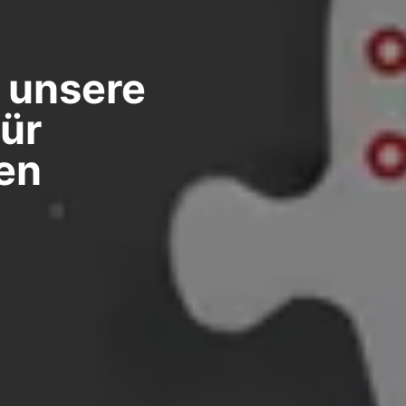
 unsere
für
en