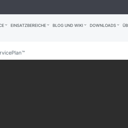
CE
EINSATZBEREICHE
BLOG UND WIKI
DOWNLOADS
ÜB
rvicePlan™