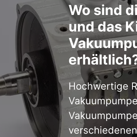
Wo sind di
und das Ki
Vakuump
erhältlich
Hochwertige Re
Vakuumpumpen,
Vakuumpumpen 
verschiedene