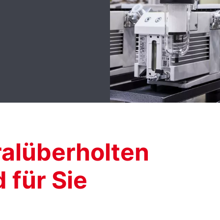
alüberholten
 für Sie