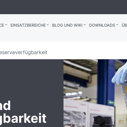
CE
EINSATZBEREICHE
BLOG UND WIKI
DOWNLOADS
ÜB
eserveverfügbarkeit
nd
barkeit