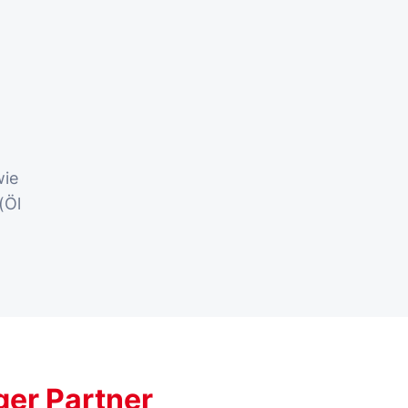
wie
(Öl
ger Partner